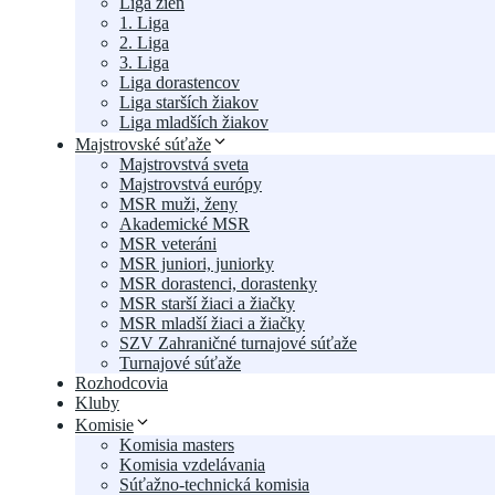
Liga žien
1. Liga
2. Liga
3. Liga
Liga dorastencov
Liga starších žiakov
Liga mladších žiakov
Majstrovské súťaže
Majstrovstvá sveta
Majstrovstvá európy
MSR muži, ženy
Akademické MSR
MSR veteráni
MSR juniori, juniorky
MSR dorastenci, dorastenky
MSR starší žiaci a žiačky
MSR mladší žiaci a žiačky
SZV Zahraničné turnajové súťaže
Turnajové súťaže
Rozhodcovia
Kluby
Komisie
Komisia masters
Komisia vzdelávania
Súťažno-technická komisia