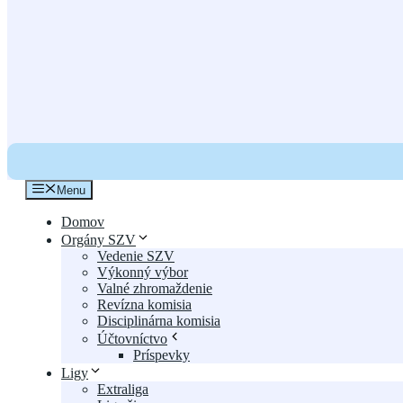
Menu
Domov
Orgány SZV
Vedenie SZV
Výkonný výbor
Valné zhromaždenie
Revízna komisia
Disciplinárna komisia
Účtovníctvo
Príspevky
Ligy
Extraliga