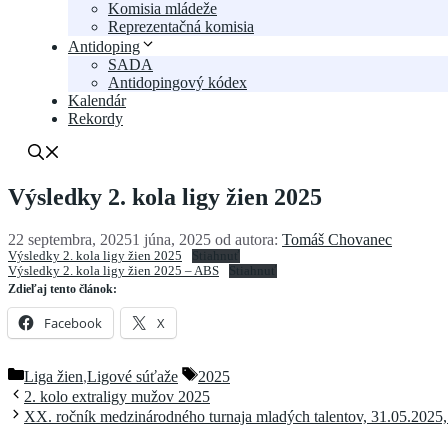
Komisia mládeže
Reprezentačná komisia
Antidoping
SADA
Antidopingový kódex
Kalendár
Rekordy
Výsledky 2. kola ligy žien 2025
22 septembra, 2025
1 júna, 2025
od autora:
Tomáš Chovanec
Výsledky 2. kola ligy žien 2025
Stiahnuť
Výsledky 2. kola ligy žien 2025 – ABS
Stiahnuť
Zdieľaj tento článok:
Facebook
X
Kategórie
Značky
Liga žien
,
Ligové súťaže
2025
2. kolo extraligy mužov 2025
XX. ročník medzinárodného turnaja mladých talentov, 31.05.2025