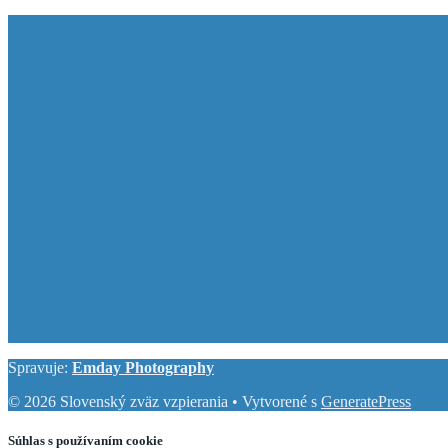
Spravuje:
Emday Photography
© 2026 Slovenský zväz vzpierania
• Vytvorené s
GeneratePress
Súhlas s používaním cookie