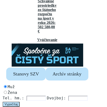
Schválené
prostriedky
zo štátneho
rozpočtu
na šport v
roku 2026:
502 580,00
€
Vyúčtovanie
Stanovy SZV
Archív stránky
Muž
Žena
Tel. hm.: 
Dvojboj: 