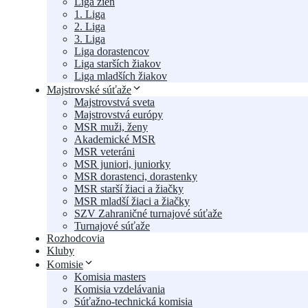
Liga žien
1. Liga
2. Liga
3. Liga
Liga dorastencov
Liga starších žiakov
Liga mladších žiakov
Majstrovské súťaže
Majstrovstvá sveta
Majstrovstvá európy
MSR muži, ženy
Akademické MSR
MSR veteráni
MSR juniori, juniorky
MSR dorastenci, dorastenky
MSR starší žiaci a žiačky
MSR mladší žiaci a žiačky
SZV Zahraničné turnajové súťaže
Turnajové súťaže
Rozhodcovia
Kluby
Komisie
Komisia masters
Komisia vzdelávania
Súťažno-technická komisia