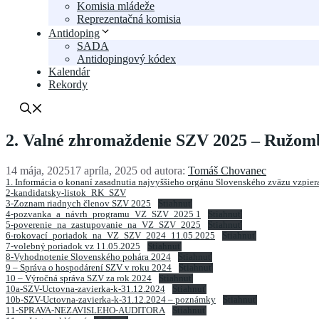
Komisia mládeže
Reprezentačná komisia
Antidoping
SADA
Antidopingový kódex
Kalendár
Rekordy
2. Valné zhromaždenie SZV 2025 – Ružomb
14 mája, 2025
17 apríla, 2025
od autora:
Tomáš Chovanec
1. Informácia o konaní zasadnutia najvyššieho orgánu Slovenského zväzu vzpier
2-kandidatsky-listok_RK_SZV
3-Zoznam riadnych členov SZV 2025
Stiahnuť
4-pozvanka_a_návrh_programu_VZ_SZV_2025 1
Stiahnuť
5-poverenie_na_zastupovanie_na_VZ_SZV_2025
Stiahnuť
6-rokovací_poriadok_na_VZ_SZV_2024_11.05.2025
Stiahnuť
7-volebný poriadok vz 11.05.2025
Stiahnuť
8-Vyhodnotenie Slovenského pohára 2024
Stiahnuť
9 – Správa o hospodárení SZV v roku 2024
Stiahnuť
10 – Výročná správa SZV za rok 2024
Stiahnuť
10a-SZV-Uctovna-zavierka-k-31.12.2024
Stiahnuť
10b-SZV-Uctovna-zavierka-k-31.12.2024 – poznámky
Stiahnuť
11-SPRAVA-NEZAVISLEHO-AUDITORA
Stiahnuť