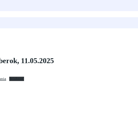
erok, 11.05.2025
ania
Stiahnuť