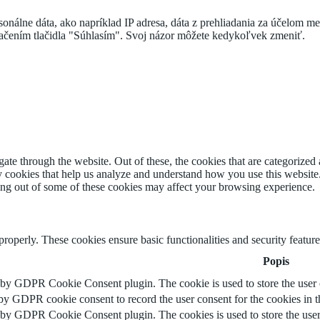
onálne dáta, ako napríklad IP adresa, dáta z prehliadania za účelom me
tlačením tlačidla "Súhlasím". Svoj názor môžete kedykoľvek zmeniť.
e through the website. Out of these, the cookies that are categorized a
rty cookies that help us analyze and understand how you use this websit
ting out of some of these cookies may affect your browsing experience.
 properly. These cookies ensure basic functionalities and security featu
Popis
t by GDPR Cookie Consent plugin. The cookie is used to store the user c
 by GDPR cookie consent to record the user consent for the cookies in t
t by GDPR Cookie Consent plugin. The cookies is used to store the user