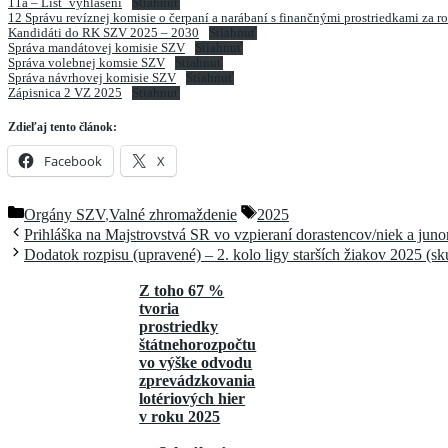
11a – List_vyhlásení
Stiahnuť
12 Správu revíznej komisie o čerpaní a narábaní s finančnými prostriedkami za r
Kandidáti do RK SZV 2025 – 2030
Stiahnuť
Správa mandátovej komisie SZV
Stiahnuť
Správa volebnej komsie SZV
Stiahnuť
Správa návrhovej komisie SZV
Stiahnuť
Zápisnica 2 VZ 2025
Stiahnuť
Zdieľaj tento článok:
Facebook
X
Kategórie
Značky
Orgány SZV
,
Valné zhromaždenie
2025
Prihláška na Majstrovstvá SR vo vzpieraní dorastencov/niek a juno
Dodatok rozpisu (upravené) – 2. kolo ligy starších žiakov 2025 (s
Z toho 67 %
tvoria
prostriedky
štátnehorozpočtu
vo výške odvodu
zprevádzkovania
lotériových hier
v roku 2025