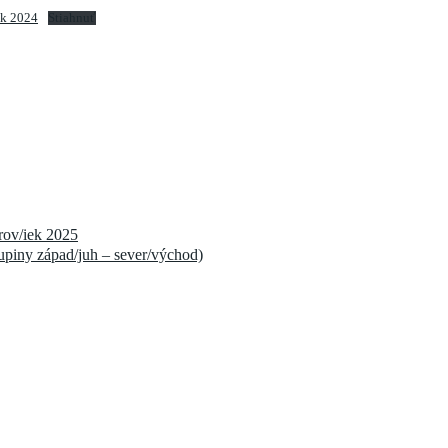
ok 2024
Stiahnuť
rov/iek 2025
kupiny západ/juh – sever/východ)