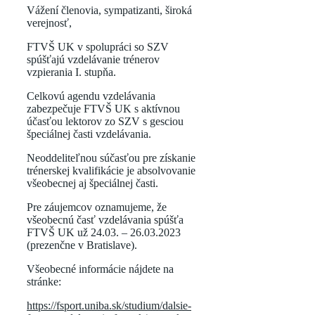
Vážení členovia, sympatizanti, široká
verejnosť,
FTVŠ UK v spolupráci so SZV
spúšťajú vzdelávanie trénerov
vzpierania I. stupňa.
Celkovú agendu vzdelávania
zabezpečuje FTVŠ UK s aktívnou
účasťou lektorov zo SZV s gesciou
špeciálnej časti vzdelávania.
Neoddeliteľnou súčasťou pre získanie
trénerskej kvalifikácie je absolvovanie
všeobecnej aj špeciálnej časti.
Pre záujemcov oznamujeme, že
všeobecnú časť vzdelávania spúšťa
FTVŠ UK už 24.03. – 26.03.2023
(prezenčne v Bratislave).
Všeobecné informácie nájdete na
stránke:
https://fsport.uniba.sk/studium/dalsie-