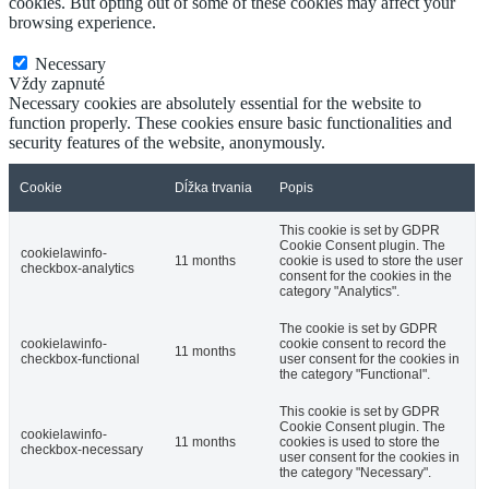
cookies. But opting out of some of these cookies may affect your
browsing experience.
Necessary
Necessary
Vždy zapnuté
Necessary cookies are absolutely essential for the website to
function properly. These cookies ensure basic functionalities and
security features of the website, anonymously.
Cookie
Dĺžka trvania
Popis
This cookie is set by GDPR
Cookie Consent plugin. The
cookielawinfo-
11 months
cookie is used to store the user
checkbox-analytics
consent for the cookies in the
category "Analytics".
The cookie is set by GDPR
cookielawinfo-
cookie consent to record the
11 months
checkbox-functional
user consent for the cookies in
the category "Functional".
This cookie is set by GDPR
Cookie Consent plugin. The
cookielawinfo-
11 months
cookies is used to store the
checkbox-necessary
user consent for the cookies in
the category "Necessary".