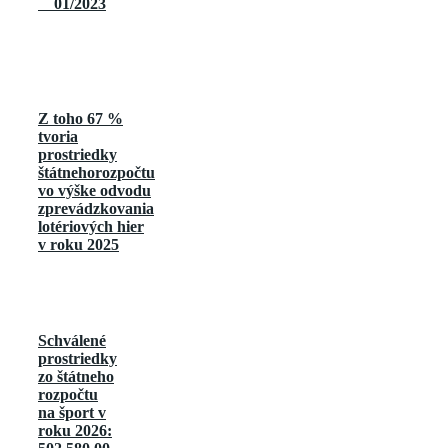
01/2023
Z toho 67 %
tvoria
prostriedky
štátnehorozpočtu
vo výške odvodu
zprevádzkovania
lotériových hier
v roku 2025
Schválené
prostriedky
zo štátneho
rozpočtu
na šport v
roku 2026: