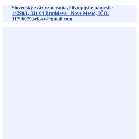
Preskočiť
Slovenský zväz vzpierania, Olympijské námestie
na
14290/1,
831 04
Bratislava - Nové Mesto, IČO:
obsah
31796079
,
sekszv@gmail.com