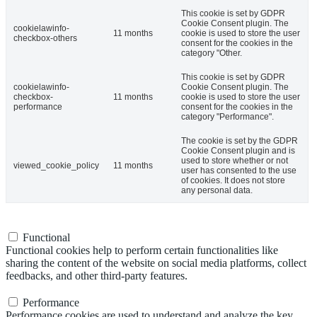
This cookie is set by GDPR
Cookie Consent plugin. The
cookielawinfo-
11 months
cookie is used to store the user
checkbox-others
consent for the cookies in the
category "Other.
This cookie is set by GDPR
cookielawinfo-
Cookie Consent plugin. The
checkbox-
11 months
cookie is used to store the user
performance
consent for the cookies in the
category "Performance".
The cookie is set by the GDPR
Cookie Consent plugin and is
used to store whether or not
viewed_cookie_policy
11 months
user has consented to the use
of cookies. It does not store
any personal data.
Functional
Functional
Functional cookies help to perform certain functionalities like
sharing the content of the website on social media platforms, collect
feedbacks, and other third-party features.
Performance
Performance
Performance cookies are used to understand and analyze the key