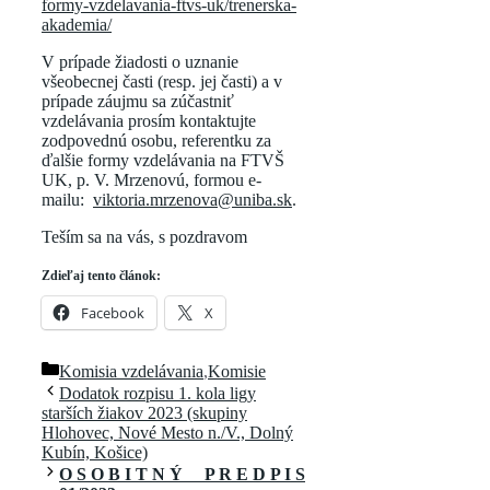
formy-vzdelavania-ftvs-uk/trenerska-
akademia/
V prípade žiadosti o uznanie
všeobecnej časti (resp. jej časti) a v
prípade záujmu sa zúčastniť
vzdelávania prosím kontaktujte
zodpovednú osobu, referentku za
ďalšie formy vzdelávania na FTVŠ
UK, p. V. Mrzenovú, formou e-
mailu:
viktoria.mrzenova@uniba.sk
.
Teším sa na vás, s pozdravom
Zdieľaj tento článok:
Facebook
X
Kategórie
Komisia vzdelávania
,
Komisie
Dodatok rozpisu 1. kola ligy
starších žiakov 2023 (skupiny
Hlohovec, Nové Mesto n./V., Dolný
Kubín, Košice)
O S O B I T N Ý P R E D P I S