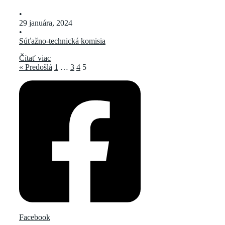
•
29 januára, 2024
•
Súťažno-technická komisia
Čítať viac
« Predošlá
1
…
3
4
5
Facebook