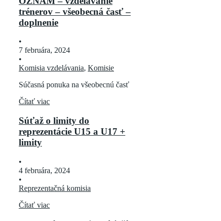
OZNAM – vzdelávanie
trénerov – všeobecná časť –
doplnenie
•
7 februára, 2024
•
Komisia vzdelávania
,
Komisie
Súčasná ponuka na všeobecnú časť
Čítať viac
Súťaž o limity do
reprezentácie U15 a U17 +
limity
•
4 februára, 2024
•
Reprezentačná komisia
Čítať viac