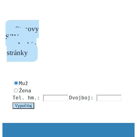
Stanovy
SZV
Archív
stránky
Muž
Žena
Tel. hm.: 
Dvojboj: 