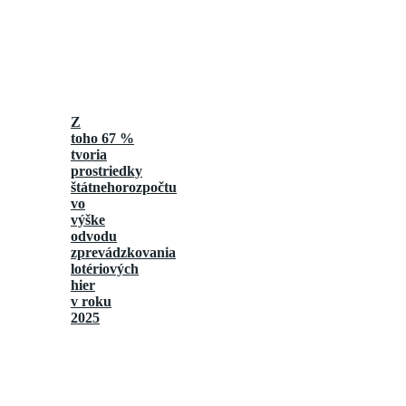
Z
toho 67 %
tvoria
prostriedky
štátnehorozpočtu
vo
výške
odvodu
zprevádzkovania
lotériových
hier
v roku
2025