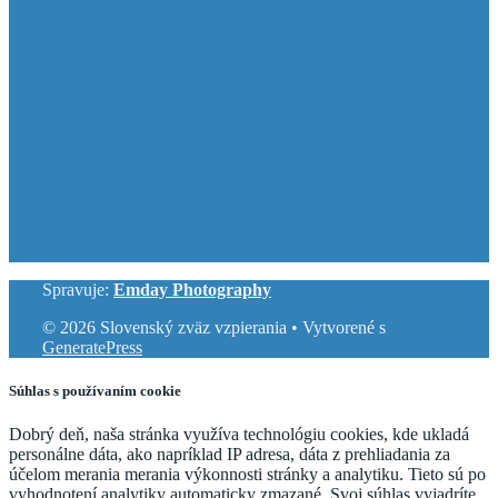
Spravuje:
Emday Photography
© 2026 Slovenský zväz vzpierania
• Vytvorené s
GeneratePress
Súhlas s používaním cookie
Dobrý deň, naša stránka využíva technológiu cookies, kde ukladá
personálne dáta, ako napríklad IP adresa, dáta z prehliadania za
účelom merania merania výkonnosti stránky a analytiku. Tieto sú po
vyhodnotení analytiky automaticky zmazané. Svoj súhlas vyjadríte