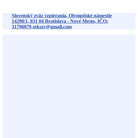
Preskočiť na obsah
Slovenský zväz vzpierania, Olympijské námestie
14290/1,
831 04
Bratislava - Nové Mesto, IČO:
31796079
,
sekszv@gmail.com